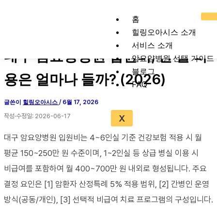
콘
텐
홈
츠
힐링오아시스 소개
로
서비스 소개
대구 암요양병원 입원비, 한 달 비
건
암요양병원 선택 가이드
너
블로그
용은 얼마나 들까? (2026)
뛰
FAQ
기
글쓴이
힐링오아시스
/
6월 17, 2026
작성·수정일: 2026-06-17
X
대구 암요양병원 입원비는 4~6인실 기준 건강보험 적용 시 월
평균 150~250만 원 수준이며, 1~2인실 등 상급 병실 이용 시
비급여를 포함하여 월 400~700만 원 내외로 형성됩니다. 주요
결정 요인은 [1] 암환자 산정특례 5% 적용 범위, [2] 간병인 운영
방식(공동/개인), [3] 선택적 비급여 치료 프로그램의 구성입니다.