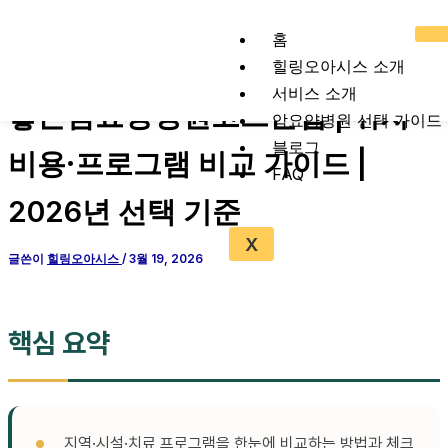
콘
텐
홈
츠
힐링오아시스 소개
로
서비스 소개
좋은암요양병원고르는법 | 위치·
건
암요양병원 선택 가이드
너
블로그
비용·프로그램 비교 가이드 |
뛰
FAQ
기
2026년 선택 기준
X
글쓴이
힐링오아시스
/
3월 19, 2026
핵심 요약
지역·시설·치료 프로그램을 한눈에 비교하는 방법과 체크