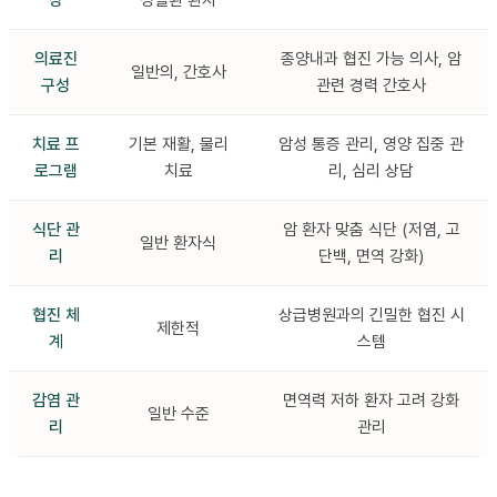
상
성질환 환자
의료진
종양내과 협진 가능 의사, 암
일반의, 간호사
구성
관련 경력 간호사
치료 프
기본 재활, 물리
암성 통증 관리, 영양 집중 관
로그램
치료
리, 심리 상담
식단 관
암 환자 맞춤 식단 (저염, 고
일반 환자식
리
단백, 면역 강화)
협진 체
상급병원과의 긴밀한 협진 시
제한적
계
스템
감염 관
면역력 저하 환자 고려 강화
일반 수준
리
관리