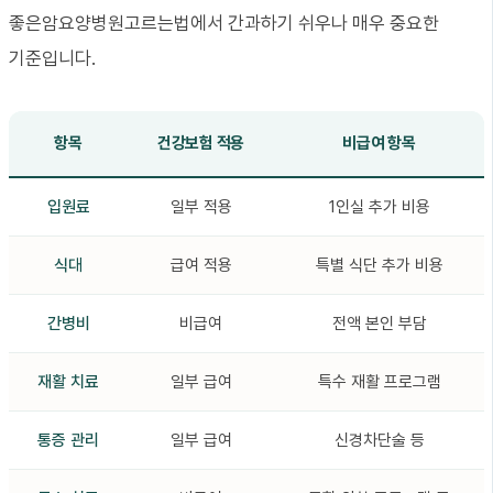
좋은암요양병원고르는법에서 간과하기 쉬우나 매우 중요한
기준입니다.
항목
건강보험 적용
비급여 항목
입원료
일부 적용
1인실 추가 비용
식대
급여 적용
특별 식단 추가 비용
간병비
비급여
전액 본인 부담
재활 치료
일부 급여
특수 재활 프로그램
통증 관리
일부 급여
신경차단술 등