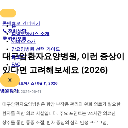
콘텐츠로 건너뛰기
홈
홈
📞 전화상담
힐링오아시스 소개
힐링오아시스 소개
💬 카카오톡
서비스 소개
서비스 소개
암요양병원 선택 가이드
암요양병원 선택 가이드
대구암환자요양병원, 이런 증상이
블로그
블로그
FAQ
FAQ
있다면 고려해보세요 (2026)
X
X
글쓴이
힐링오아시스
/
6월 11, 2026
병원찾기
병원찾기
작성·수정일: 2026-06-11
대구암환자요양병원은 항암 부작용 관리와 완화 의료가 필요한
환자를 위한 의료 시설입니다. 주요 포인트는 24시간 의료진
상주를 통한 통증 조절, 환자 중심의 심리 안정 프로그램,