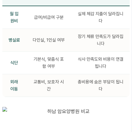
월 입
실제 체감 지출이 달라집니
급여/비급여 구분
원비
다
장기 체류 만족도가 달라집
병실료
다인실, 1인실 여부
니다
기본식, 맞춤식 포
식사 만족도와 비용이 연결
식단
함 여부
됩니다
외래
교통비, 보호자 시
총비용에 숨은 부담이 됩니
이동
간
다