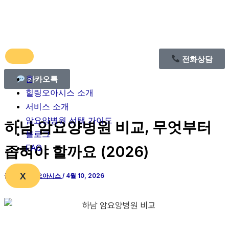
콘
텐
츠
로
전화상담
건
너
홈
카카오톡
뛰
힐링오아시스 소개
기
서비스 소개
암요양병원 선택 가이드
하남 암요양병원 비교, 무엇부터
블로그
좁혀야 할까요 (2026)
FAQ
X
글쓴이
힐링오아시스
/
4월 10, 2026