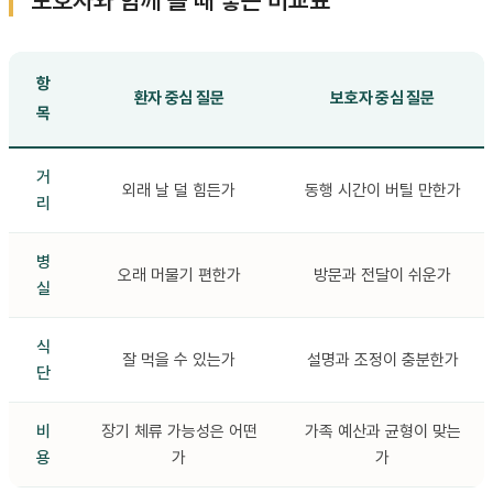
보호자와 함께 볼 때 좋은 비교표
항
환자 중심 질문
보호자 중심 질문
목
거
외래 날 덜 힘든가
동행 시간이 버틸 만한가
리
병
오래 머물기 편한가
방문과 전달이 쉬운가
실
식
잘 먹을 수 있는가
설명과 조정이 충분한가
단
비
장기 체류 가능성은 어떤
가족 예산과 균형이 맞는
용
가
가