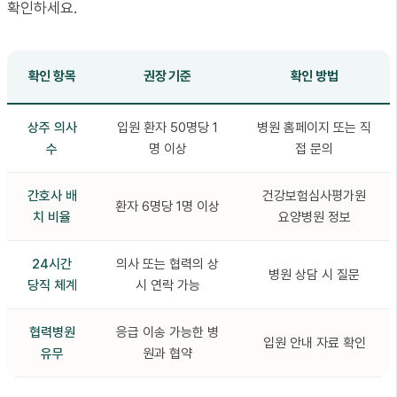
확인하세요.
확인 항목
권장 기준
확인 방법
상주 의사
입원 환자 50명당 1
병원 홈페이지 또는 직
수
명 이상
접 문의
간호사 배
건강보험심사평가원
환자 6명당 1명 이상
치 비율
요양병원 정보
24시간
의사 또는 협력의 상
병원 상담 시 질문
당직 체계
시 연락 가능
협력병원
응급 이송 가능한 병
입원 안내 자료 확인
유무
원과 협약