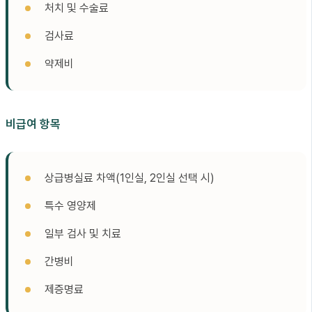
처치 및 수술료
검사료
약제비
비급여 항목
상급병실료 차액(1인실, 2인실 선택 시)
특수 영양제
일부 검사 및 치료
간병비
제증명료