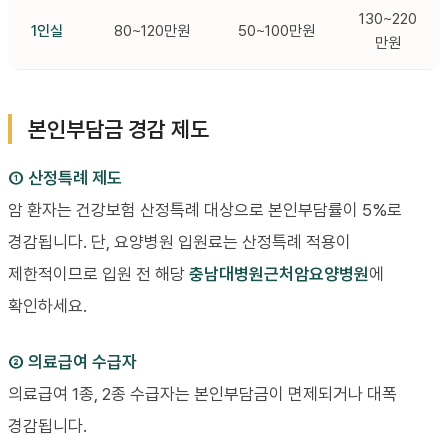
130~220
1인실
80~120만원
50~100만원
만원
본인부담금 경감 제도
① 산정특례 제도
암 환자는 건강보험 산정특례 대상으로 본인부담률이 5%로
경감됩니다. 단, 요양병원 입원료는 산정특례 적용이
제한적이므로 입원 전 해당
충남대병원근처암요양병원
에
확인하세요.
② 의료급여 수급자
의료급여 1종, 2종 수급자는 본인부담금이 면제되거나 대폭
경감됩니다.