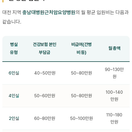
대전 지역
충남대병원근처암요양병원
의 월 평균 입원비는 다음과
같습니다.
병실
건강보험 본인
비급여(간병
월 총액
유형
부담금
비 등)
90~130만
6인실
40~50만원
50~80만원
원
100~140
4인실
50~60만원
50~80만원
만원
110~180
2인실
60~80만원
50~100만원
만원