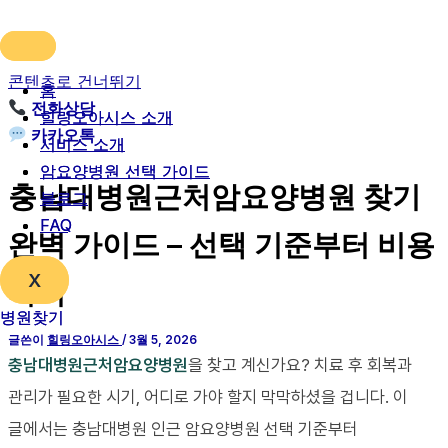
콘텐츠로 건너뛰기
홈
홈
전화상담
힐링오아시스 소개
힐링오아시스 소개
카카오톡
서비스 소개
서비스 소개
암요양병원 선택 가이드
암요양병원 선택 가이드
충남대병원근처암요양병원 찾기
블로그
블로그
FAQ
FAQ
완벽 가이드 – 선택 기준부터 비용
X
X
까지
병원찾기
병원찾기
글쓴이
힐링오아시스
/
3월 5, 2026
충남대병원근처암요양병원
을 찾고 계신가요? 치료 후 회복과
관리가 필요한 시기, 어디로 가야 할지 막막하셨을 겁니다. 이
글에서는 충남대병원 인근 암요양병원 선택 기준부터