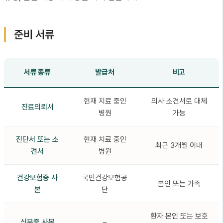
준비 서류
서류 종류
발급처
비고
현재 치료 중인
의사 소견서로 대체
진료의뢰서
병원
가능
진단서 또는 소
현재 치료 중인
최근 3개월 이내
견서
병원
건강보험증 사
국민건강보험공
본인 또는 가족
본
단
환자 본인 또는 보호
신분증 사본
–