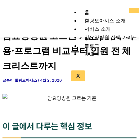
콘
텐
홈
츠
힐링오아시스 소개
로
서비스 소개
암요양병원 고르는 기준 | 위치·비
건
암요양병원 선택 가이드
너
블로그
용·프로그램 비교부터 입원 전 체
뛰
FAQ
기
크리스트까지
X
글쓴이
힐링오아시스
/
4월 2, 2026
이 글에서 다루는 핵심 정보