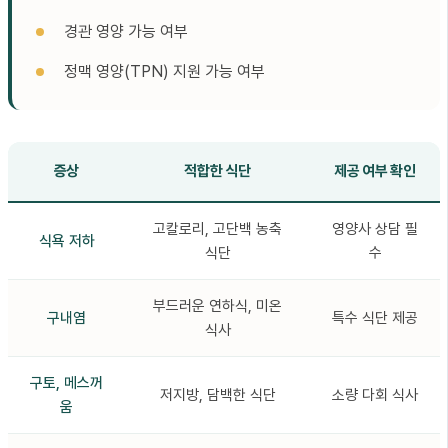
경관 영양 가능 여부
정맥 영양(TPN) 지원 가능 여부
증상
적합한 식단
제공 여부 확인
고칼로리, 고단백 농축
영양사 상담 필
식욕 저하
식단
수
부드러운 연하식, 미온
구내염
특수 식단 제공
식사
구토, 메스꺼
저지방, 담백한 식단
소량 다회 식사
움