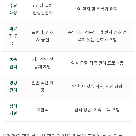
주요
노인성 질환,
암 환자 및 회복기 환자
대상
만성질환자
의료
일반의, 간호
종양내과 전문의, 암 환자 간호 경
진 구
사 중심
력이 있는 간호사 포함
성
통증
기본적인 진
암성 통증 집중 관리 프로그램
관리
통제 처방
영양
일반 식단 제
암 환자 맞춤 식단, 영양 상담
관리
공
심리
제한적
심리 상담, 가족 교육 포함
지원