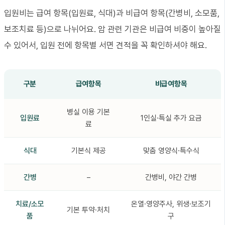
입원비는 급여 항목(입원료, 식대)과 비급여 항목(간병비, 소모품,
보조치료 등)으로 나뉘어요. 암 관련 기관은 비급여 비중이 높아질
수 있어서, 입원 전에 항목별 서면 견적을 꼭 확인하셔야 해요.
구분
급여항목
비급여항목
병실 이용 기본
입원료
1인실·특실 추가 요금
료
식대
기본식 제공
맞춤 영양식·특수식
간병
–
간병비, 야간 간병
치료/소모
온열·영양주사, 위생·보조기
기본 투약·처치
품
구