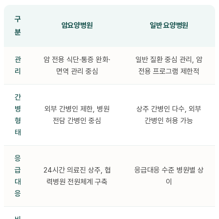
구
암요양병원
일반 요양병원
분
관
암 전용 식단·통증 완화·
일반 질환 중심 관리, 암
리
면역 관리 중심
전용 프로그램 제한적
간
병
외부 간병인 제한, 병원
상주 간병인 다수, 외부
형
전담 간병인 중심
간병인 허용 가능
태
응
급
24시간 의료진 상주, 협
응급대응 수준 병원별 상
대
력병원 전원체계 구축
이
응