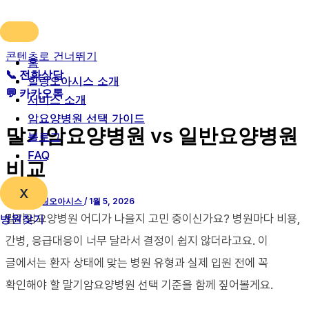
콘텐츠로 건너뛰기
홈
홈
📞 전화상담
힐링오아시스 소개
힐링오아시스 소개
💬 카카오톡
서비스 소개
서비스 소개
암요양병원 선택 가이드
암요양병원 선택 가이드
말기암요양병원 vs 일반요양병원
블로그
블로그
FAQ
FAQ
비교
X
X
글쓴이
힐링오아시스
/
1월 5, 2026
병원찾기
병원찾기
말기암요양병원 어디가 나을지 고민 중이신가요? 병원마다 비용,
간병, 응급대응이 너무 달라서 결정이 쉽지 않더라고요. 이
글에서는 환자 상태에 맞는 병원 유형과 실제 입원 전에 꼭
확인해야 할 말기암요양병원 선택 기준을 함께 짚어볼게요.